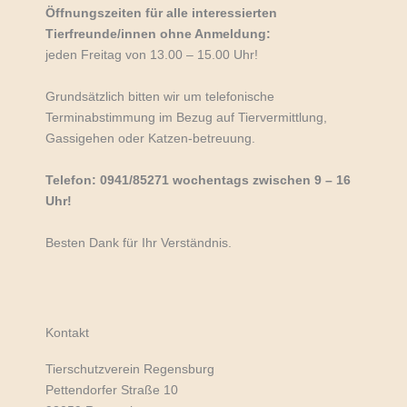
e
Öffnungszeiten für alle interessierten
l
Tierfreunde/innen ohne Anmeldung:
s
jeden Freitag von 13.00 – 15.00 Uhr!
c
h
Grundsätzlich bitten wir um telefonische
u
Terminabstimmung im Bezug auf Tiervermittlung,
t
Gassigehen oder Katzen-betreuung.
z
s
Telefon: 0941/85271 wochentags zwischen 9 – 16
t
Uhr!
a
t
Besten Dank für Ihr Verständnis.
i
o
n
i
Kontakt
n
R
Tierschutzverein Regensburg
e
Pettendorfer Straße 10