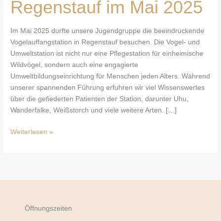
d
Regenstauf im Mai 2025
g
r
Im Mai 2025 durfte unsere Jugendgruppe die beeindruckende
u
Vogelauffangstation in Regenstauf besuchen. Die Vogel- und
p
Umweltstation ist nicht nur eine Pflegestation für einheimische
p
Wildvögel, sondern auch eine engagierte
e
Umweltbildungseinrichtung für Menschen jeden Alters. Während
b
unserer spannenden Führung erfuhren wir viel Wissenswertes
e
über die gefiederten Patienten der Station, darunter Uhu,
s
Wanderfalke, Weißstorch und viele weitere Arten. […]
u
c
Weiterlesen »
h
t
d
i
e
V
o
Öffnungszeiten
g