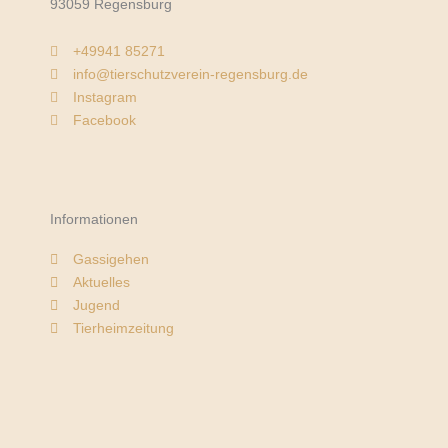
g
93059 Regensburg
e
n
+49941 85271
s
info@tierschutzverein-regensburg.de
t
Instagram
a
Facebook
u
f
i
m
Informationen
M
a
Gassigehen
i
Aktuelles
2
Jugend
0
Tierheimzeitung
2
5