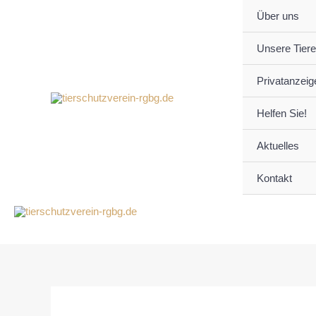
Z
Über uns
u
m
Unsere Tiere
I
n
Privatanzeig
h
Helfen Sie!
a
l
Aktuelles
t
s
Kontakt
p
r
i
n
g
e
n
S
u