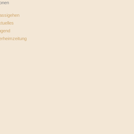
ionen
assigehen
tuelles
ugend
erheimzeitung