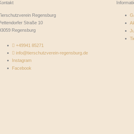
Kontakt
Informat
Tierschutzverein Regensburg
G
Pettendorfer Straße 10
Ak
93059 Regensburg
J
Ti
+49941 85271
info@tierschutzverein-regensburg.de
Instagram
Facebook