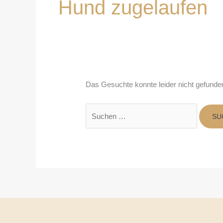
Hund zugelaufen
c
h
e
n
n
a
c
Das Gesuchte konnte leider nicht gefunden 
h
: